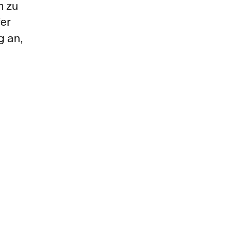
 zu 
er 
 an, 