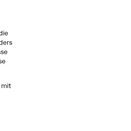
ie 
ers 
se 
e 
mit 