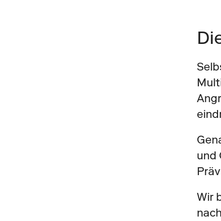
Di
Selb
Mult
Angr
eindr
Gena
und 
Präv
Wir 
nach