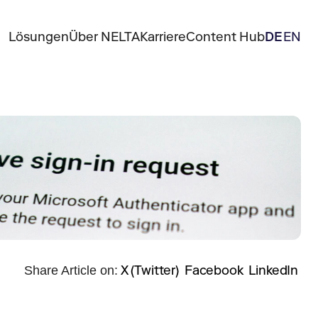
Lösungen
Über NELTA
Karriere
Content Hub
DE
EN
X (Twitter)
Facebook
LinkedIn
Share Article on: