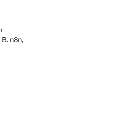
n
B. n8n, 