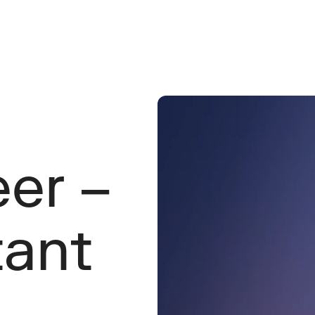
er – 
ant 