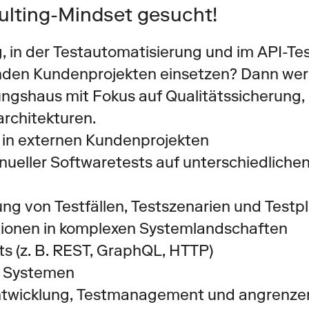
ulting-Mindset gesucht!
, in der Testautomatisierung und im API-Test
en Kundenprojekten einsetzen? Dann werde
gshaus mit Fokus auf Qualitätssicherung, 
rchitekturen.
t in externen Kundenprojekten
ueller Softwaretests auf unterschiedlichen
ung von Testfällen, Testszenarien und Testp
ationen in komplexen Systemlandschaften
s (z. B. REST, GraphQL, HTTP)
en Systemen
twicklung, Testmanagement und angrenze