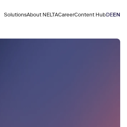
Solutions
About NELTA
Career
Content Hub
DE
EN