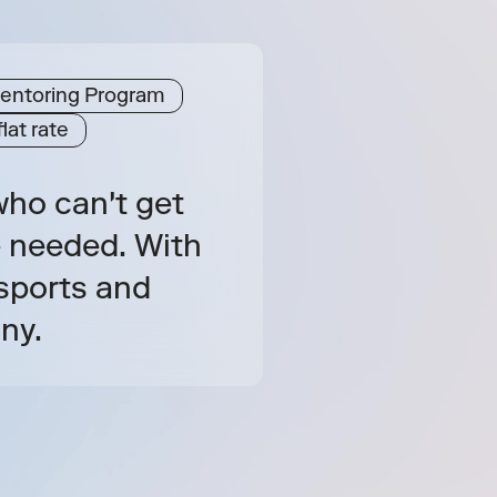
entoring Program
lat rate
ho can't get 
 needed. With 
sports and 
ny.