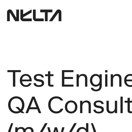
Test Engine
QA Consult
(m/w/d)