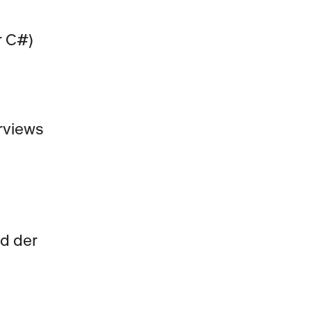
r C#)
views 
d der 