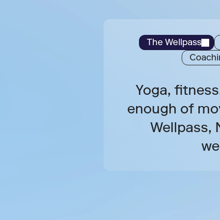
The Wellpass
Coachin
Yoga, fitnes
enough of mov
Wellpass, 
we