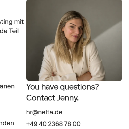
ing mit 
 Teil 
 
You have questions?
länen
Contact Jenny.
hr@nelta.de
nden 
+49 40 2368 78 00